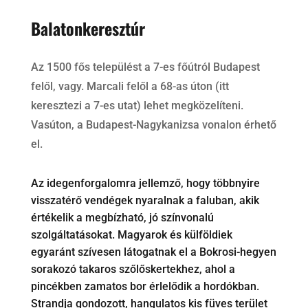
Balatonkeresztúr
Az 1500 fős települést a 7-es főútról Budapest
felől, vagy. Marcali felől a 68-as úton (itt
keresztezi a 7-es utat) lehet megközelíteni.
Vasúton, a Budapest-Nagykanizsa vonalon érhető
el.
Az idegenforgalomra jellemző, hogy többnyire
visszatérő vendégek nyaralnak a faluban, akik
értékelik a megbízható, jó színvonalú
szolgáltatásokat. Magyarok és külföldiek
egyaránt szívesen látogatnak el a Bokrosi-hegyen
sorakozó takaros szőlőskertekhez, ahol a
pincékben zamatos bor érlelődik a hordókban.
Strandja gondozott, hangulatos kis füves terület