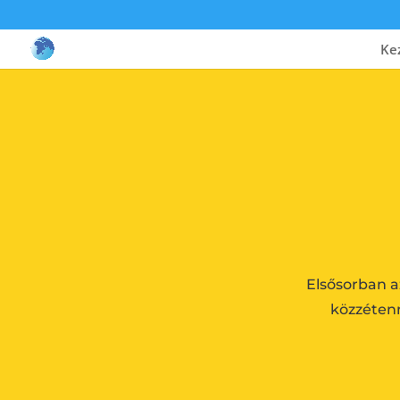
Ke
Elsősorban az
közzéten