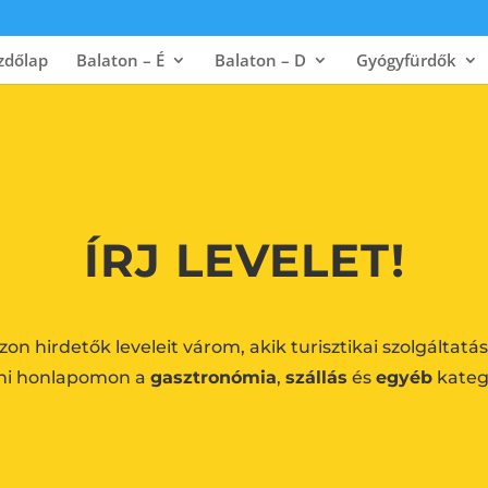
zdőlap
Balaton – É
Balaton – D
Gyógyfürdők
ÍRJ LEVELET!
on hirdetők leveleit várom, akik turisztikai szolgáltatá
ni honlapomon a
gasztronómia
,
szállás
és
egyéb
kateg