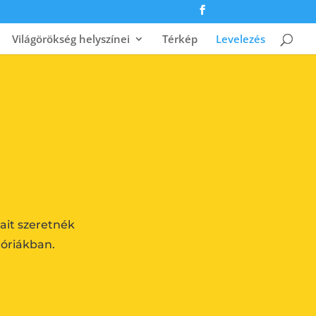
Világörökség helyszínei
Térkép
Levelezés
sait szeretnék
óriákban.