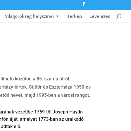
Világörökség helyszínei
Térkép
Levelezés
íthető közúton a 85. számú útról.
erházy-birtok, Süttör és Eszterháza 1950-es
rtőd nevet, majd 1995-ben a városi rangot.
arának vezetője 1769-től Joseph Haydn
zimfóniáját, amelyet 1773-ban az uralkodó
 adtak elő.