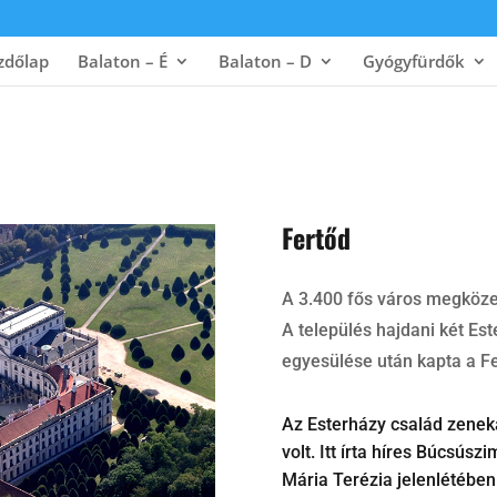
zdőlap
Balaton – É
Balaton – D
Gyógyfürdők
Fertőd
A 3.400 fős város megközel
A település hajdani két Est
egyesülése után kapta a Fe
Az Esterházy család zenek
volt. Itt írta híres Búcsús
Mária Terézia jelenlétében