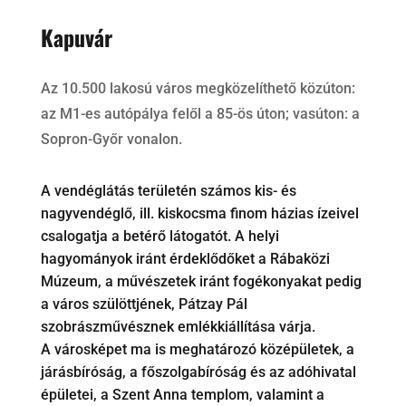
Kapuvár
Az 10.500 lakosú város megközelíthető közúton:
az M1-es autópálya felől a 85-ös úton; vasúton: a
Sopron-Győr vonalon.
A vendéglátás területén számos kis- és
nagyvendéglő, ill. kiskocsma finom házias ízeivel
csalogatja a betérő látogatót. A helyi
hagyományok iránt érdeklődőket a Rábaközi
Múzeum, a művészetek iránt fogékonyakat pedig
a város szülöttjének, Pátzay Pál
szobrászművésznek emlékkiállítása várja.
A városképet ma is meghatározó középületek, a
járásbíróság, a főszolgabíróság és az adóhivatal
épületei, a Szent Anna templom, valamint a