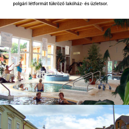
polgári létformát tükröző lakóház- és üzletsor.