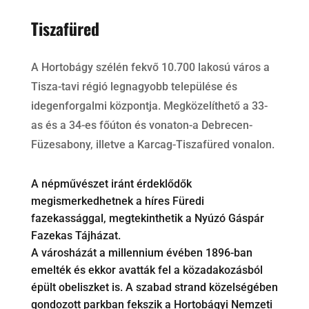
Tiszafüred
A Hortobágy szélén fekvő 10.700 lakosú város a
Tisza-tavi régió legnagyobb települése és
idegenforgalmi központja. Megközelíthető a 33-
as és a 34-es főúton és vonaton-a Debrecen-
Füzesabony, illetve a Karcag-Tiszafüred vonalon.
A népművészet iránt érdeklődők
megismerkedhetnek a híres Füredi
fazekassággal, megtekinthetik a Nyúzó Gáspár
Fazekas Tájházat.
A városházát a millennium évében 1896-ban
emelték és ekkor avatták fel a közadakozásból
épült obeliszket is. A szabad strand közelségében
gondozott parkban fekszik a Hortobágyi Nemzeti