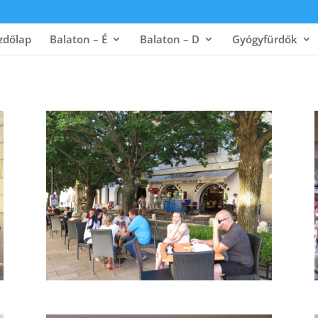
zdőlap
Balaton – É
Balaton – D
Gyógyfürdők